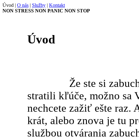
Úvod
|
O nás
|
Služby
|
Kontakt
NON STRESS
NON PANIC
NON STOP
Úvod
Že ste si zabuchli 
stratili kľúče, možno sa 
nechcete zažiť ešte raz. 
krát, alebo znova je tu
službou otvárania zabuch